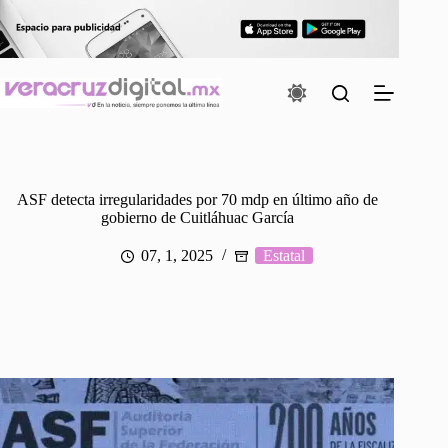
Saltar
al
contenido
ASF detecta irregularidades por 70 mdp en último año de
gobierno de Cuitláhuac García
07, 1, 2025
Estatal