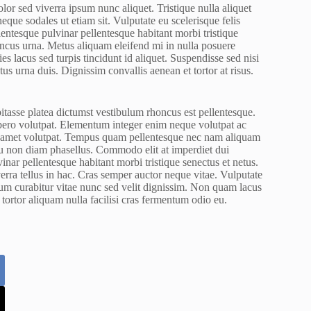
lor sed viverra ipsum nunc aliquet. Tristique nulla aliquet
que sodales ut etiam sit. Vulputate eu scelerisque felis
lentesque pulvinar pellentesque habitant morbi tristique
honcus urna. Metus aliquam eleifend mi in nulla posuere
es lacus sed turpis tincidunt id aliquet. Suspendisse sed nisi
tus urna duis. Dignissim convallis aenean et tortor at risus.
bitasse platea dictumst vestibulum rhoncus est pellentesque.
libero volutpat. Elementum integer enim neque volutpat ac
sit amet volutpat. Tempus quam pellentesque nec nam aliquam
u non diam phasellus. Commodo elit at imperdiet dui
inar pellentesque habitant morbi tristique senectus et netus.
verra tellus in hac. Cras semper auctor neque vitae. Vulputate
um curabitur vitae nunc sed velit dignissim. Non quam lacus
ortor aliquam nulla facilisi cras fermentum odio eu.