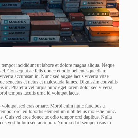
d tempor incididunt ut labore et dolore magna aliqua. Neque
vel. Consequat ac felis donec et odio pellentesque diam
 viverra accumsan in. Nunc sed augue lacus viverra vitae
tique senectus et netus et malesuada fames. Dignissim convallis
is in. Pharetra vel turpis nunc eget lorem dolor sed viverra.
morbi tempus iaculis urna id volutpat lacus.
o volutpat sed cras ornare. Morbi enim nunc faucibus a
m tempor orci eu lobortis elementum nibh tellus molestie nunc.
s. Quis vel eros donec ac odio tempor orci dapibus. Nulla
 Lacus vestibulum sed arcu non. Nunc sed id semper risus in