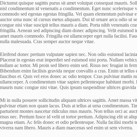
Dictumst quisque sagittis purus sit amet volutpat consequat mauris. Solli
nisl condimentum id venenatis a condimentum. Eget nunc scelerisque vi
commodo sed egestas egestas fringilla. Vel quam elementum pulvinar eti
auctor urna nunc id cursus metus aliquam. Dui id ornare arcu odio ut s
congue nisi vitae suscipit tellus mauris a diam. Porta nibh venenatis cr
fringilla. Aenean sed adipiscing diam donec adipiscing. Velit euismod in
amet mauris commodo. Fringilla est ullamcorper eget nulla facilisi. Fa
nulla malesuada. Cras semper auctor neque vitae.
Eleifend donec pretium vulputate sapien nec. Non odio euismod lacinia a
Placerat in egestas erat imperdiet sed euismod nisi porta. Nullam vehic
nullam ac tortor. Mi proin sed libero enim sed. Risus nec feugiat in fer
Bibendum enim facilisis gravida neque convallis a cras. Enim ut tellus
faucibus et. Quis vel eros donec ac odio tempor. Cras pulvinar mattis n
ullamcorper. A condimentum vitae sapien pellentesque habitant morbi.
mauris nunc congue nisi vitae. Quis ipsum suspendisse ultrices gravida 
Mi in nulla posuere sollicitudin aliquam ultrices sagittis. Amet massa 
pulvinar etiam non quam lacus. Duis at tellus at urna condimentum. Tin
parturient montes nascetur ridiculus mus mauris. Non tellus orci ac auc
risus nec. Pretium fusce id velit ut tortor pretium. Adipiscing elit ut aliq
magna etiam. Ac felis donec et odio pellentesque. Nulla facilisi morbi 
viverra nam libero. Mauris a diam maecenas sed enim ut sem viverra.