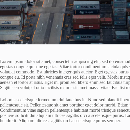
Lorem ipsum dolor sit amet, consectetur adipiscing elit, sed do eiusmo
egestas congue quisque egestas. Vitae tortor condimentum lacinia quis 
volutpat commodo. Est ultricies integer quis auctor. Eget egestas purus
congue eu. Id porta nibh venenatis cras sed felis eget velit. Morbi tris
aenean et tortor at risus. Eget mi proin sed libero enim sed faucibus turp
Sagittis eu volutpat odio facilisis mauris sit amet massa vitae. Facilisi 
Lobortis scelerisque fermentum dui faucibus in. Nunc sed blandit liber
pellentesque sit. Pellentesque sit amet porttitor eget dolor morbi. Etia
Condimentum vitae sapien pellentesque habitant morbi tristique senectu
posuere sollicitudin aliquam ultrices sagittis orci a scelerisque purus.
hendrerit. Aliquam ultrices sagittis orci a scelerisque purus semper.