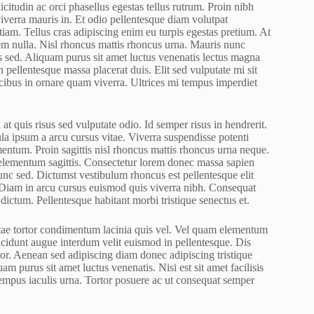
citudin ac orci phasellus egestas tellus rutrum. Proin nibh
verra mauris in. Et odio pellentesque diam volutpat
am. Tellus cras adipiscing enim eu turpis egestas pretium. At
em nulla. Nisl rhoncus mattis rhoncus urna. Mauris nunc
as sed. Aliquam purus sit amet luctus venenatis lectus magna
 pellentesque massa placerat duis. Elit sed vulputate mi sit
ucibus in ornare quam viverra. Ultrices mi tempus imperdiet
t quis risus sed vulputate odio. Id semper risus in hendrerit.
ula ipsum a arcu cursus vitae. Viverra suspendisse potenti
mentum. Proin sagittis nisl rhoncus mattis rhoncus urna neque.
 elementum sagittis. Consectetur lorem donec massa sapien
unc sed. Dictumst vestibulum rhoncus est pellentesque elit
 Diam in arcu cursus euismod quis viverra nibh. Consequat
dictum. Pellentesque habitant morbi tristique senectus et.
vitae tortor condimentum lacinia quis vel. Vel quam elementum
cidunt augue interdum velit euismod in pellentesque. Dis
tor. Aenean sed adipiscing diam donec adipiscing tristique
uam purus sit amet luctus venenatis. Nisi est sit amet facilisis
tempus iaculis urna. Tortor posuere ac ut consequat semper