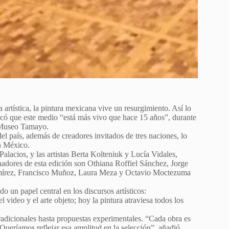
 artística, la pintura mexicana vive un resurgimiento. Así lo
acó que este medio “está más vivo que hace 15 años”, durante
l Museo Tamayo.
el país, además de creadores invitados de tres naciones, lo
en México.
lacios, y las artistas Berta Kolteniuk y Lucía Vidales,
nadores de esta edición son Othiana Roffiel Sánchez, Jorge
amírez, Francisco Muñoz, Laura Meza y Octavio Moctezuma
 un papel central en los discursos artísticos:
video y el arte objeto; hoy la pintura atraviesa todos los
radicionales hasta propuestas experimentales. “Cada obra es
ueríamos reflejar esa amplitud en la selección”, añadió.