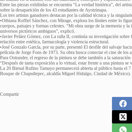
Entre las piezas exhibidas se encuentra “La verdad histórica”, del artista
sobre la desaparición de los 43 estudiantes de Ayotzinapa.
Los tres artistas ganadores destacan por la calidad técnica y la singular
•Othiana Roffiel Sánchez, con Mirage, explora los límites entre lo figu
cuerpos, paisajes y formas celestes. “Mi obra surge de la memoria y la 
universos pictóricos ambiguos”, explicó.
•Javier Peláez Gómez, con La ralla II, continúa su investigación sobre 
relación entre estética, farmacología y violencia estructural.
•José Gonzalo García, por su parte, presentó El desfile del salvaje hacia
película de Jorge Fons de 1973. Su obra busca conectar el cine de los 
Para Ostrander, el regreso de la pintura se debe también a la saturación
“Después de tanta exposición a lo virtual, estar frente a una pintura se
La 20 Bienal Rufino Tamayo permanecerá abierta al público hasta el 
Bosque de Chapultepec, alcaldía Miguel Hidalgo, Ciudad de México).
Compartir