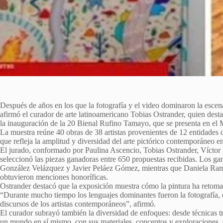
Después de años en los que la fotografía y el video dominaron la escena
afirmó el curador de arte latinoamericano Tobias Ostrander, quien dest
la inauguración de la 20 Bienal Rufino Tamayo, que se presenta en e
La muestra reúne 40 obras de 38 artistas provenientes de 12 entidades d
que refleja la amplitud y diversidad del arte pictórico contemporáneo 
El jurado, conformado por Paulina Ascencio, Tobias Ostrander, Víctor Pa
seleccionó las piezas ganadoras entre 650 propuestas recibidas. Los ga
González Velázquez y Javier Peláez Gómez, mientras que Daniela R
obtuvieron menciones honoríficas.
Ostrander destacó que la exposición muestra cómo la pintura ha retomado
“Durante mucho tiempo los lenguajes dominantes fueron la fotografía, el 
discursos de los artistas contemporáneos”, afirmó.
El curador subrayó también la diversidad de enfoques: desde técnicas t
un mundo en sí mismo, con sus materiales, conceptos y exploraciones. Q