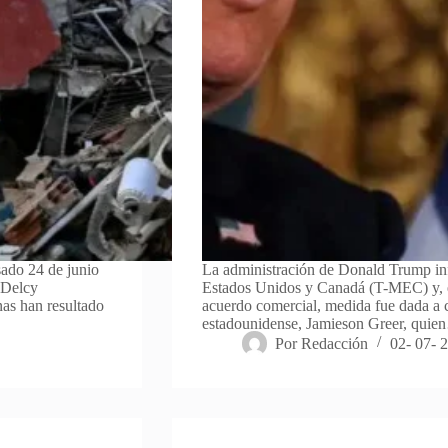
asado 24 de junio
La administración de Donald Trump in
 Delcy
Estados Unidos y Canadá (T-MEC) y, en 
nas han resultado
acuerdo comercial, medida fue dada a c
estadounidense, Jamieson Greer, qui
Por
Redacción
02- 07- 